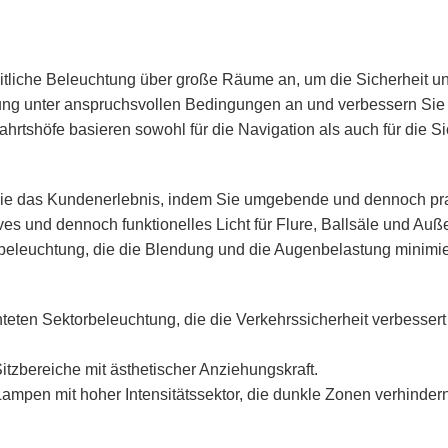
eitliche Beleuchtung über große Räume an, um die Sicherheit un
ung unter anspruchsvollen Bedingungen an und verbessern Sie d
hrtshöfe basieren sowohl für die Navigation als auch für die S
Sie das Kundenerlebnis, indem Sie umgebende und dennoch prak
ves und dennoch funktionelles Licht für Flure, Ballsäle und Auß
beleuchtung, die die Blendung und die Augenbelastung minimie
hteten Sektorbeleuchtung, die die Verkehrssicherheit verbessert
tzbereiche mit ästhetischer Anziehungskraft.
Lampen mit hoher Intensitätssektor, die dunkle Zonen verhindern