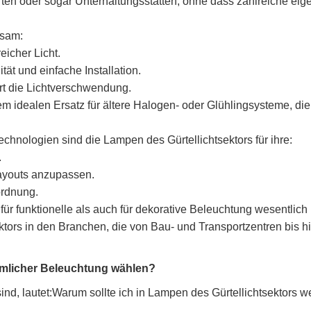
n oder sogar Unterhaltungsstätten, ohne dass zahlreiche eigen
ksam:
icher Licht.
ität und einfache Installation.
rt die Lichtverschwendung.
em idealen Ersatz für ältere Halogen- oder Glühlingsysteme, d
hnologien sind die Lampen des Gürtellichtsektors für ihre:
.
Layouts anzupassen.
ordnung.
ür funktionelle als auch für dekorative Beleuchtung wesentlich i
tors in den Branchen, die von Bau- und Transportzentren bis hi
mmlicher Beleuchtung wählen?
nd, lautet:
Warum sollte ich in Lampen des Gürtellichtsektors 