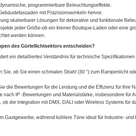
 dynamische, programmierbare Beleuchtungseffekte.
Gebäudefassaden mit Präzisionswinkeln hervor.
ellung skalierbarer Lösungen für dekorative und funktionale Bel
rojekte jeder Größe-ob ein kleiner Boutique-Laden oder eine groß
chtet werden können.
mpen des Gürtellichtsektors entscheiden?
ert ein detailliertes Verständnis für technische Spezifikation
en Sie, ob Sie einen schmalen Strahl (30 °) zum Rampenlicht od
 die Bewertungen für die Leistung und die Effizienz für Ihre Na
ie nach IP -Bewertungen und Materialstärke, insbesondere für 
, ob die Integration mit DMX, DALI oder Wireless Systems für 
m Gastgewerbe, während kühlere Töne ideal für Industrie- un