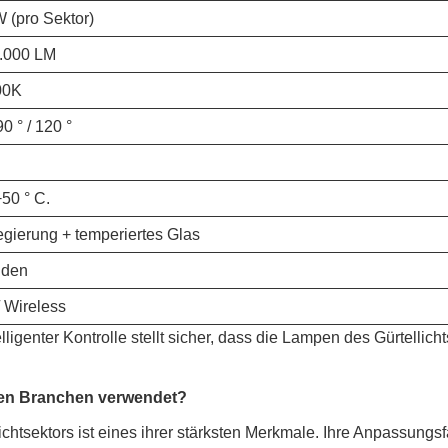
 (pro Sektor)
5.000 LM
00K
90 ° / 120 °
+50 ° C.
gierung + temperiertes Glas
nden
/ Wireless
ligenter Kontrolle stellt sicher, dass die Lampen des Gürtellich
enen Branchen verwendet?
htsektors ist eines ihrer stärksten Merkmale. Ihre Anpassungsfä