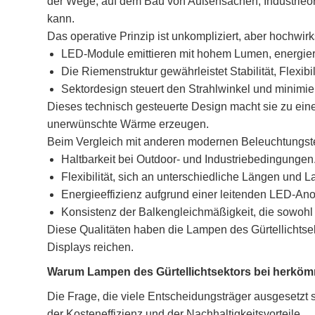
der Wege, auf dem Bau von Außensachen, Industrieorte
kann.
Das operative Prinzip ist unkompliziert, aber hochwir
LED-Module emittieren mit hohem Lumen, energiere
Die Riemenstruktur gewährleistet Stabilität, Flexibil
Sektordesign steuert den Strahlwinkel und minimie
Dieses technisch gesteuerte Design macht sie zu ein
unerwünschte Wärme erzeugen.
Beim Vergleich mit anderen modernen Beleuchtungstec
Haltbarkeit bei Outdoor- und Industriebedingungen
Flexibilität, sich an unterschiedliche Längen und 
Energieeffizienz aufgrund einer leitenden LED-An
Konsistenz der Balkengleichmäßigkeit, die sowohl f
Diese Qualitäten haben die Lampen des Gürtellichtsek
Displays reichen.
Warum Lampen des Gürtellichtsektors bei herkö
Die Frage, die viele Entscheidungsträger ausgesetzt si
der Kosteneffizienz und der Nachhaltigkeitsvorteile.